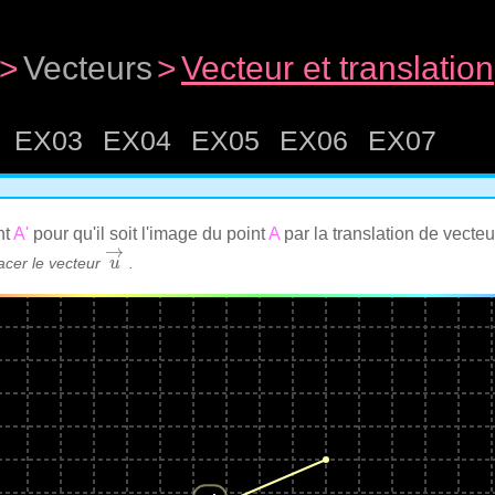
>
Vecteurs
>
Vecteur et translation
EX03
EX04
EX05
EX06
EX07
nt
A'
pour qu'il soit l'image du point
A
par la translation de vecte
→
acer le vecteur
.
u
u
→