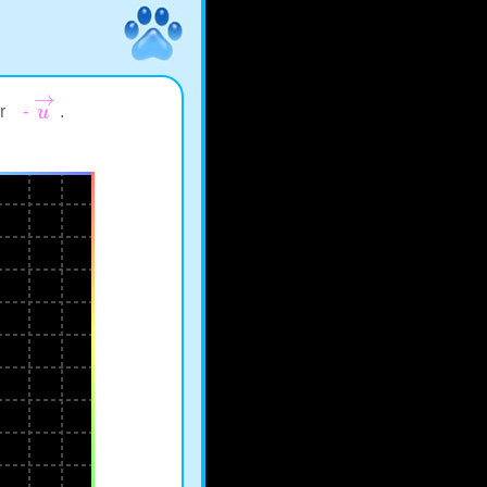
→
eur
-
u
.
u
→