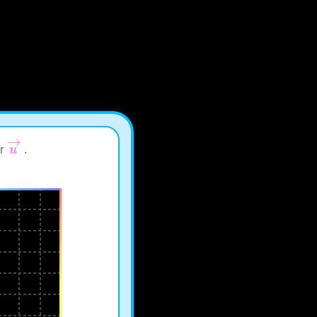
→
ur
u
.
u
→