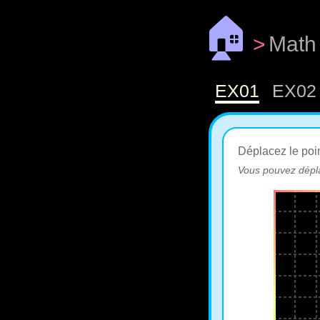
🏠
>
Math
EX01
EX02
Déplacez le poi
Vous pouvez dépl