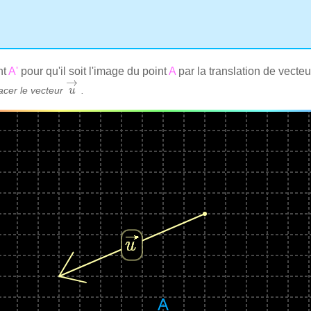
nt
A'
pour qu'il soit l'image du point
A
par la translation de vect
→
acer le vecteur
.
u
u
→