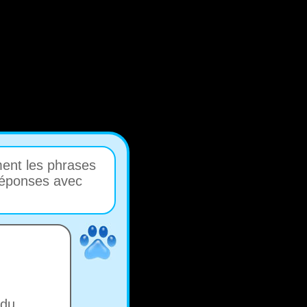
ent les phrases
 réponses avec
 du