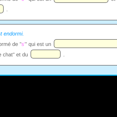
.
st endormi.
formé de "
s'
" qui est un
e chat" et du
.