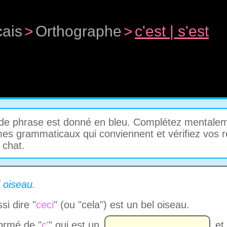
cais
>
Orthographe
>
c'est | s'est
de phrase est donné en bleu. Complétez mentalem
mes grammaticaux qui conviennent et vérifiez vos
 chat.
 oiseau.
si dire "
ceci
" (ou "cela") est un bel oiseau.
formé de "
c'
" qui est un
et