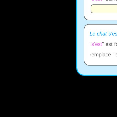
Le chat s'e
"
s'est
" est 
remplace "l