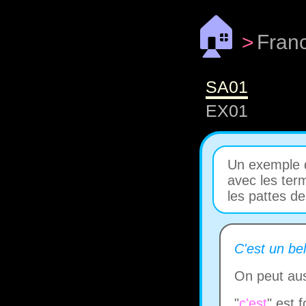
🏠
>
Fran
SA01
EX01
Un exemple 
avec les ter
les pattes de
C'est un bel
On peut aus
"
c'est
" est 