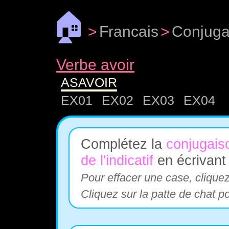
🏠
>
Francais
>
Conjuga
Verbe avoir
ASAVOIR
EX01
EX02
EX03
EX04
Complétez la
conjugais
de l'indicatif
en écrivant
Pour effacer une case, cliquez
Cliquez sur la patte de chat p