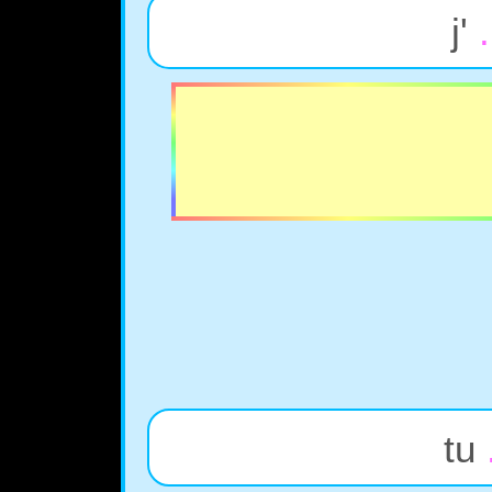
j'
.
tu