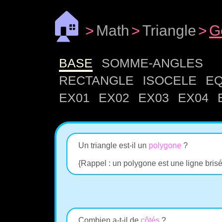
🏠
>
Math
>
Triangle
>
G
BASE
SOMME-ANGLES
RECTANGLE
ISOCELE
EQ
EX01
EX02
EX03
EX04
Un triangle est-il un
polygone
?
{Rappel : un polygone est une ligne bris
Combien a-t-il de
côtés
?