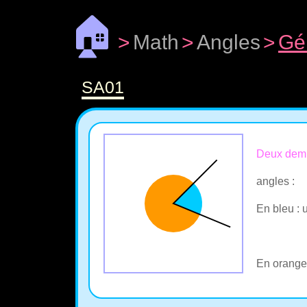
🏠
>
Math
>
Angles
>
Gé
SA01
Deux demi
angles :
En bleu : 
En orange