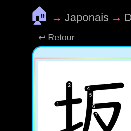
🏠
→
Japonais
→
D
↩ Retour