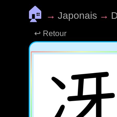
🏠
→
Japonais
→
D
↩ Retour