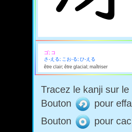
ゴ; コ
さ-える; こお-る; ひ-える
être clair; être glacial; maîtriser
Tracez le kanji sur l
Bouton
pour effa
Bouton
pour cach