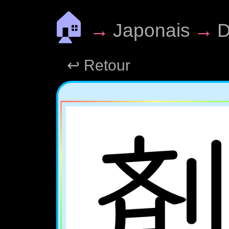
🏠
→
Japonais
→
D
↩ Retour