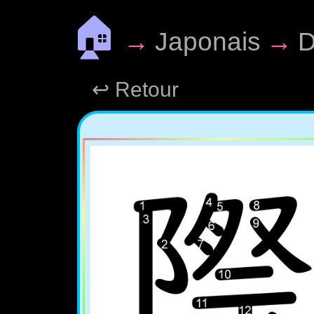
🏠
→
Japonais
→
D
↩ Retour