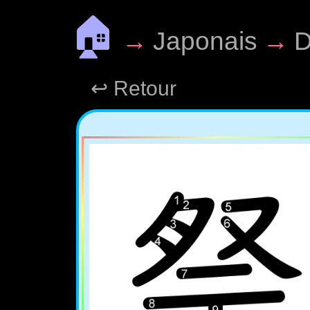
🏠
→
Japonais
→
D
↩ Retour