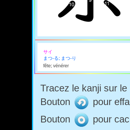
サイ
まつ-る; まつ-り
fête; vénérer
Tracez le kanji sur l
Bouton
pour effa
Bouton
pour cach