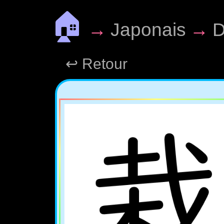
🏠
→
Japonais
→
D
↩ Retour