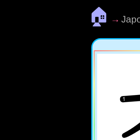
🏠
→
Jap