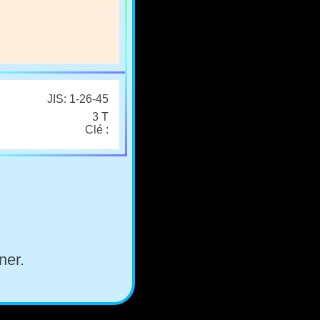
JIS: 1-26-45
3 T
Clé :
ner.