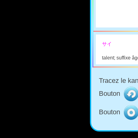
サイ
talent; suffixe â
Tracez le kan
Bouton
Bouton