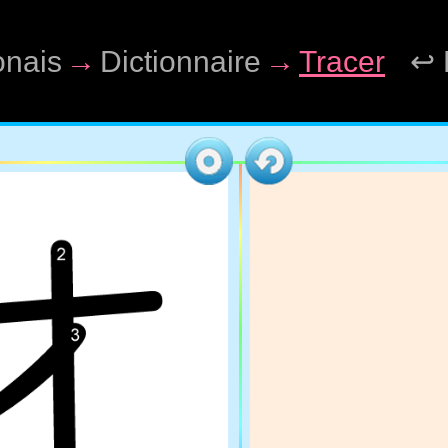
onais
→
Dictionnaire
→
Tracer
↩ 