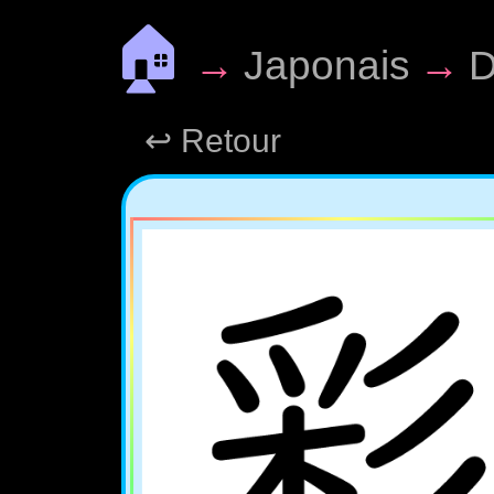
🏠
→
Japonais
→
D
↩ Retour