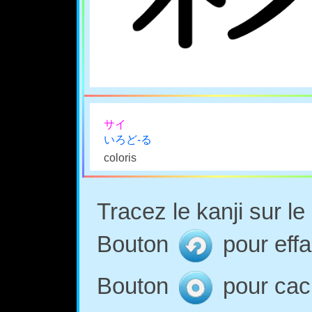
サイ
いろど-る
coloris
Tracez le kanji sur l
Bouton
pour effa
Bouton
pour cach