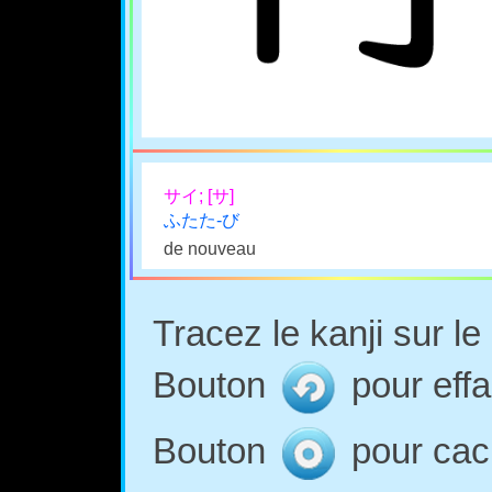
サイ; [サ]
ふたた-び
de nouveau
Tracez le kanji sur l
Bouton
pour effa
Bouton
pour cach