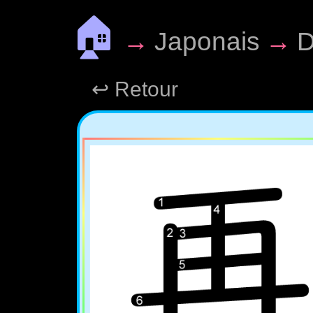
🏠
→
Japonais
→
D
↩ Retour