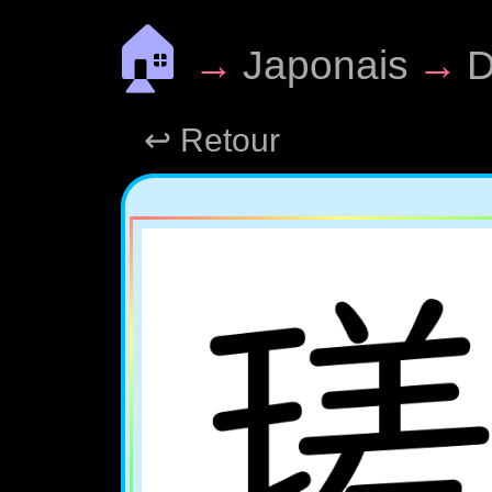
🏠
→
Japonais
→
D
↩ Retour