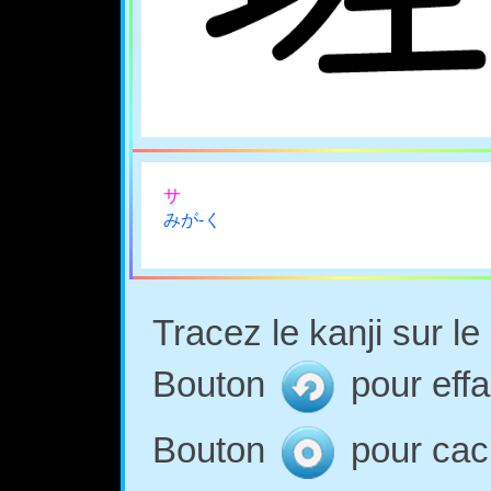
サ
みが-く
Tracez le kanji sur l
Bouton
pour effa
Bouton
pour cach