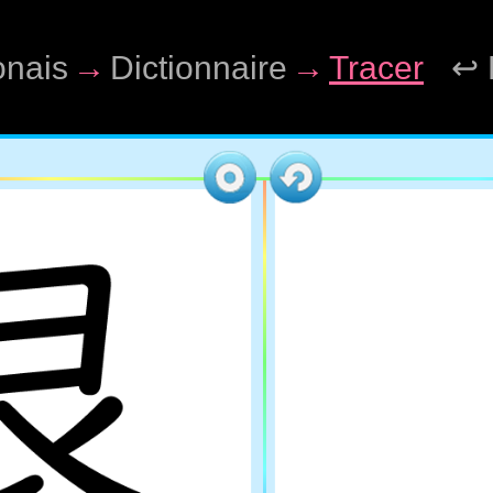
onais
→
Dictionnaire
→
Tracer
↩ 