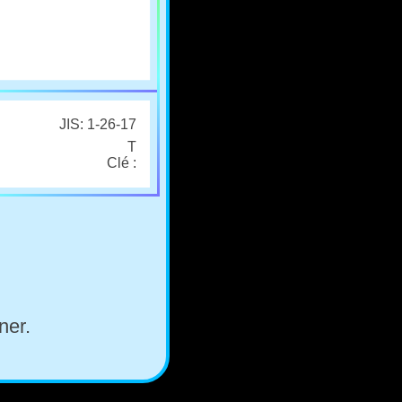
JIS: 1-26-17
T
Clé :
ner.