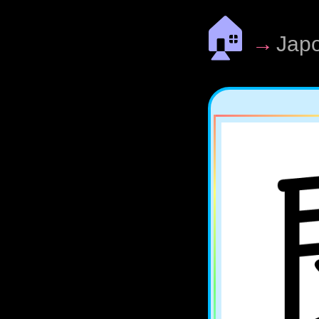
🏠
→
Jap