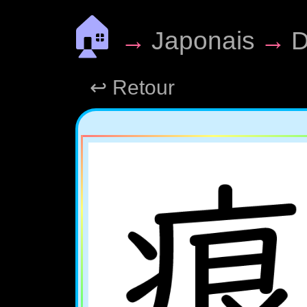
🏠
→
Japonais
→
D
↩ Retour