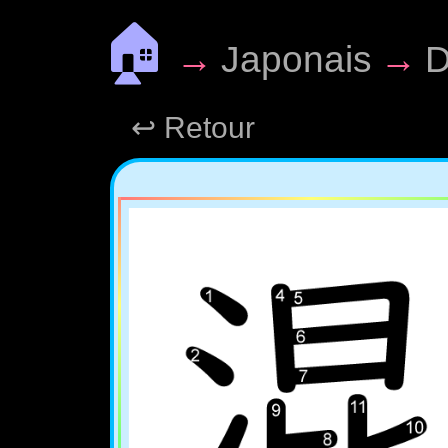
🏠
→
Japonais
→
D
↩ Retour