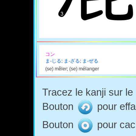
コン
ま-じる; ま-ざる; ま-ぜる
(se) mêler; (se) mélanger
Tracez le kanji sur l
Bouton
pour effa
Bouton
pour cach