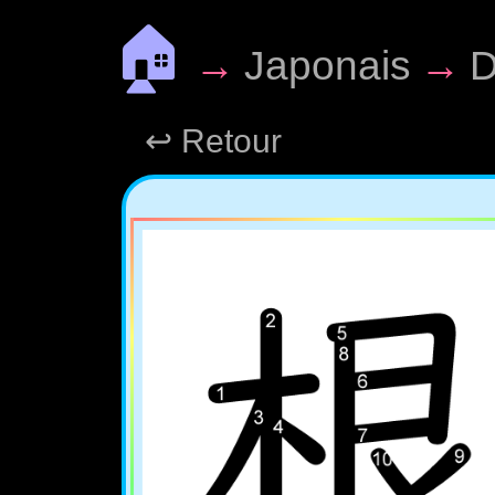
🏠
→
Japonais
→
D
↩ Retour