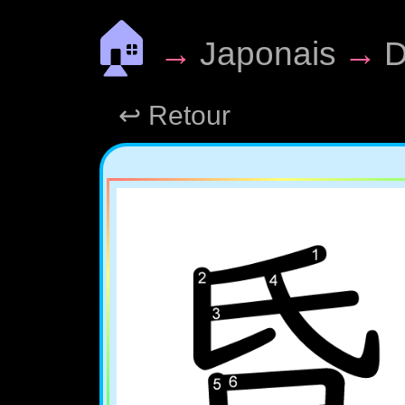
🏠
→
Japonais
→
D
↩ Retour