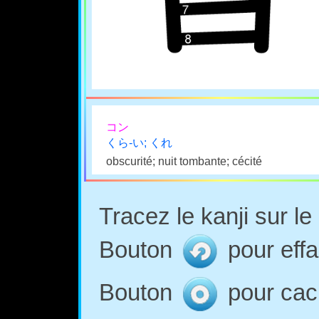
コン
くら-い; くれ
obscurité; nuit tombante; cécité
Tracez le kanji sur l
Bouton
pour effa
Bouton
pour cach