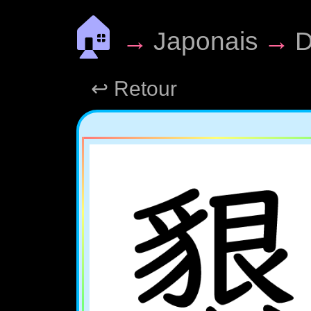
🏠
→
Japonais
→
D
↩ Retour