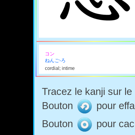
コン
ねんご-ろ
cordial; intime
Tracez le kanji sur l
Bouton
pour effa
Bouton
pour cach