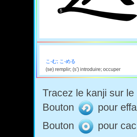
こ-む; こ-める
(se) remplir; (s') introduire; occuper
Tracez le kanji sur l
Bouton
pour effa
Bouton
pour cach