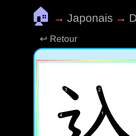
🏠
→
Japonais
→
D
↩ Retour