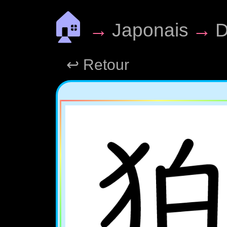
🏠
→
Japonais
→
D
↩ Retour