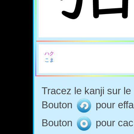
ハク
こま
Tracez le kanji sur l
Bouton
pour effa
Bouton
pour cach