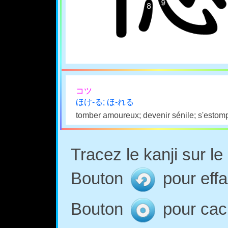
コツ
ほけ-る; ほ-れる
tomber amoureux; devenir sénile; s'estom
Tracez le kanji sur l
Bouton
pour effa
Bouton
pour cach