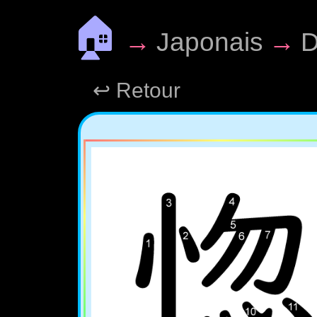
🏠
→
Japonais
→
D
↩ Retour