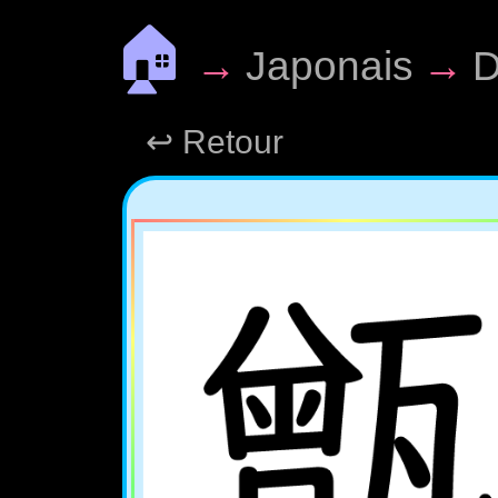
🏠
→
Japonais
→
D
↩ Retour