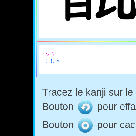
ソウ
こしき
Tracez le kanji sur l
Bouton
pour effa
Bouton
pour cach