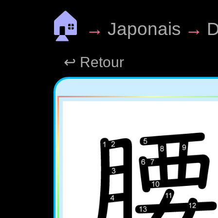
🏠
→
Japonais
→
D
↩ Retour