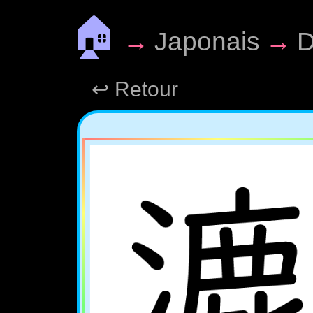
🏠
→
Japonais
→
D
↩ Retour