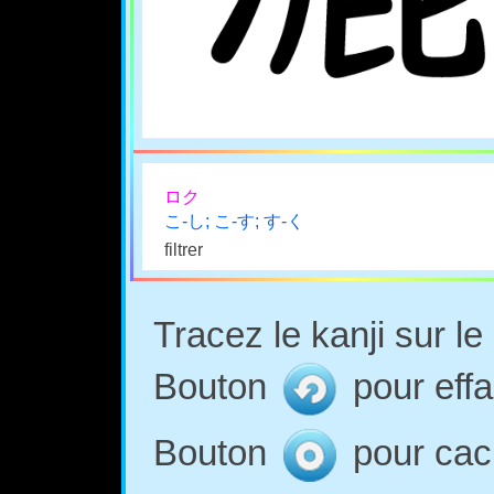
ロク
こ-し; こ-す; す-く
filtrer
Tracez le kanji sur l
Bouton
pour effa
Bouton
pour cach