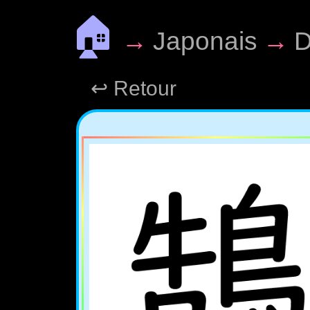
🏠
→
Japonais
→
D
↩ Retour