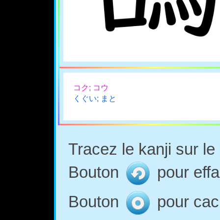
コク; コウ
くぐい; まと
Tracez le kanji sur l
Bouton
pour effa
Bouton
pour cach