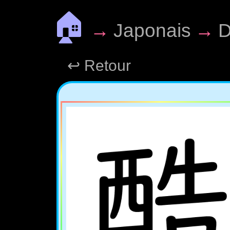
🏠
→
Japonais
→
D
↩ Retour