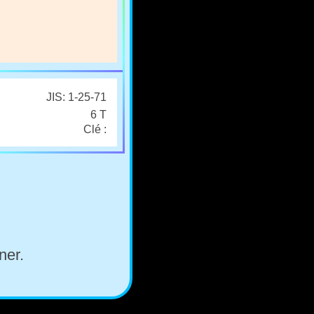
JIS: 1-25-71
6 T
Clé :
ner.