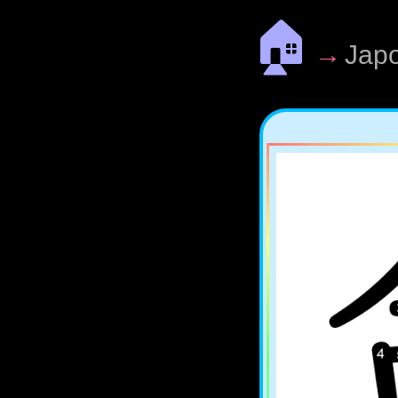
🏠
→
Jap