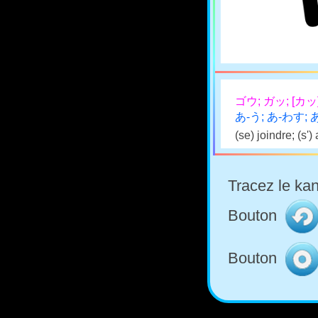
ゴウ; ガッ; [カッ
あ-う; あ-わす;
(se) joindre; (s')
Tracez le kan
Bouton
Bouton