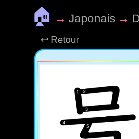
🏠
→
Japonais
→
D
↩ Retour