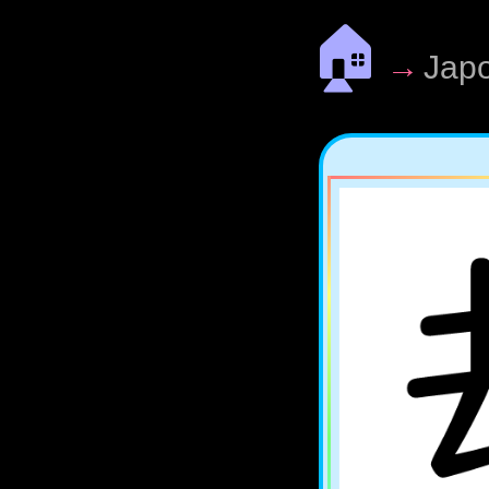
🏠
→
Jap