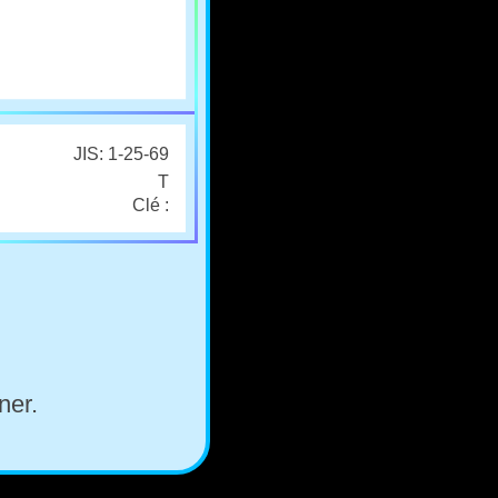
JIS: 1-25-69
T
Clé :
ner.