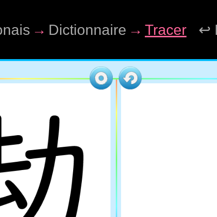
onais
→
Dictionnaire
→
Tracer
↩ 