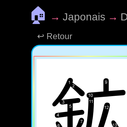
🏠
→
Japonais
→
D
↩ Retour