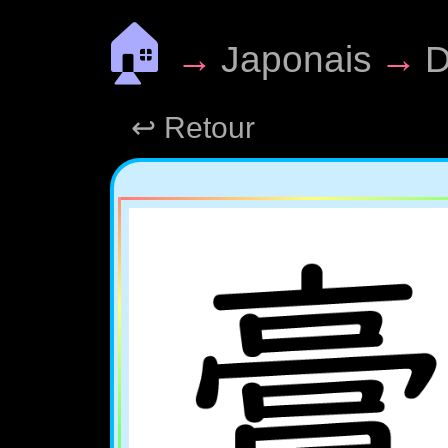
🏠
→
Japonais
→
D
↩ Retour