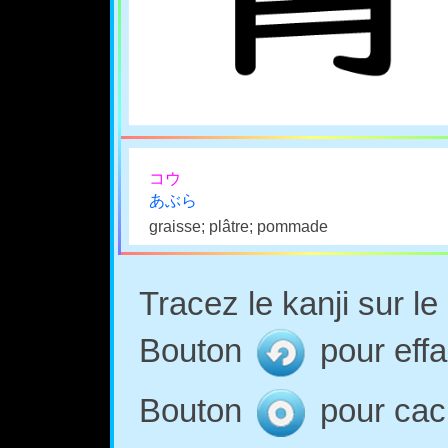
コウ
あぶら
graisse; plâtre; pommade
Tracez le kanji sur l
Bouton
pour effa
Bouton
pour cach