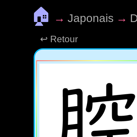
🏠
→
Japonais
→
D
↩ Retour