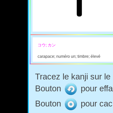
コウ; カン
carapace; numéro un; timbre; élevé
Tracez le kanji sur l
Bouton
pour effa
Bouton
pour cach