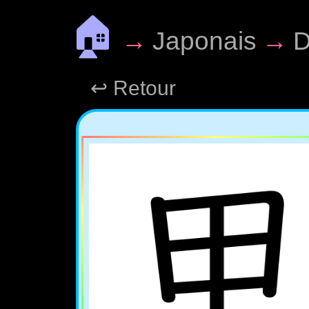
🏠
→
Japonais
→
D
↩ Retour