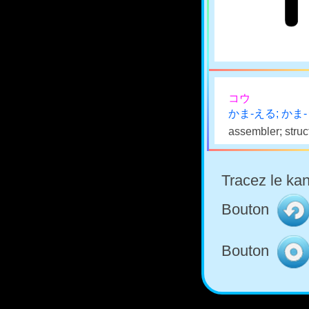
コウ
かま-える; かま
assembler; struc
Tracez le kan
Bouton
Bouton