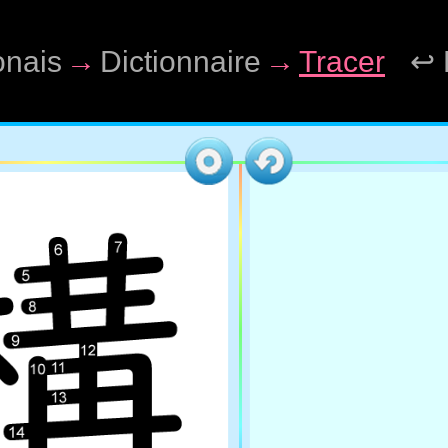
onais
→
Dictionnaire
→
Tracer
↩ 