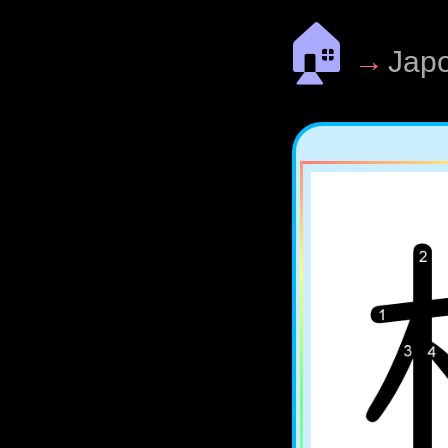
🏠
→
Jap