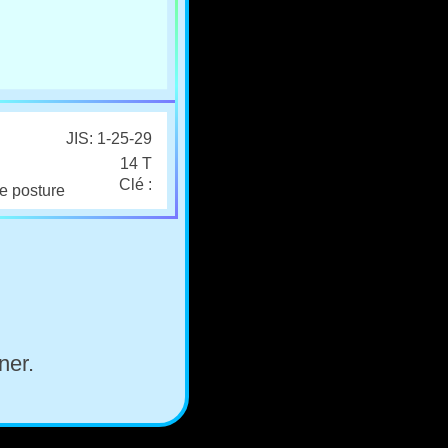
JIS: 1-25-29
14 T
Clé :
ne posture
ner.