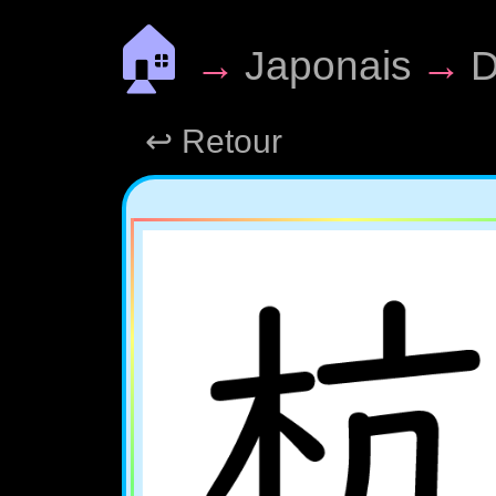
🏠
→
Japonais
→
D
↩ Retour