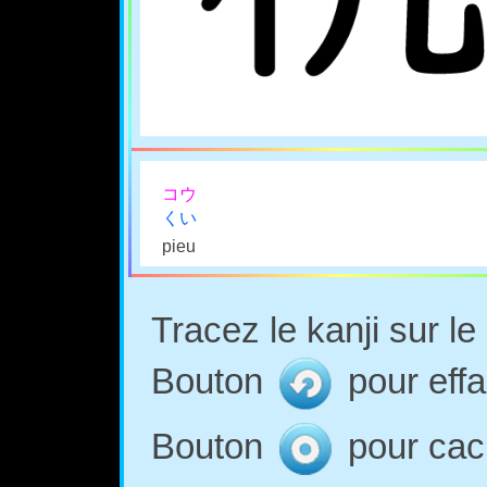
コウ
くい
pieu
Tracez le kanji sur l
Bouton
pour effa
Bouton
pour cach