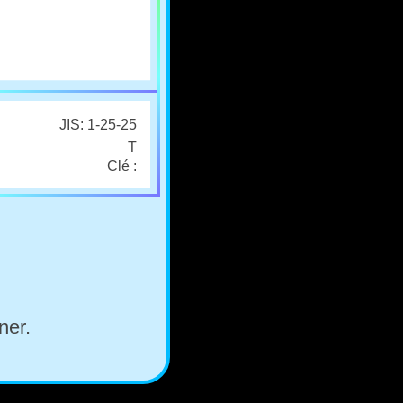
JIS: 1-25-25
T
Clé :
ner.