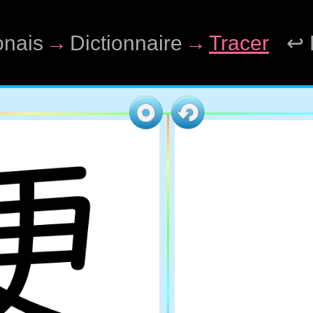
onais
→
Dictionnaire
→
Tracer
↩ 