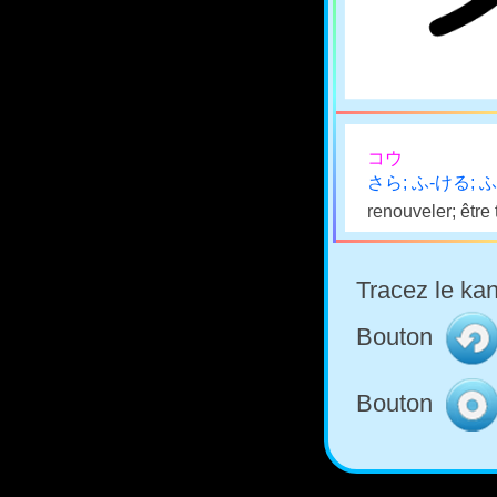
コウ
さら; ふ-ける; 
renouveler; être 
Tracez le kan
Bouton
Bouton