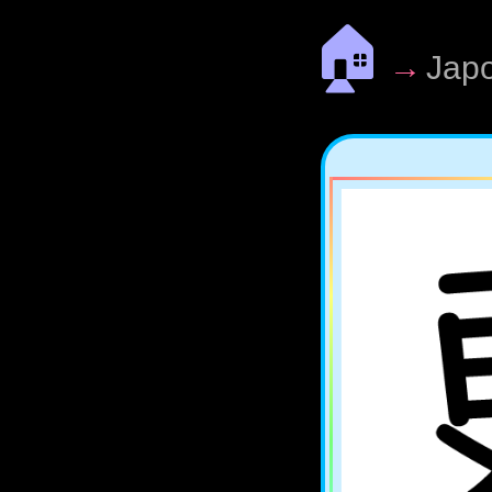
🏠
→
Jap