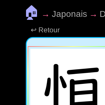
🏠
→
Japonais
→
D
↩ Retour