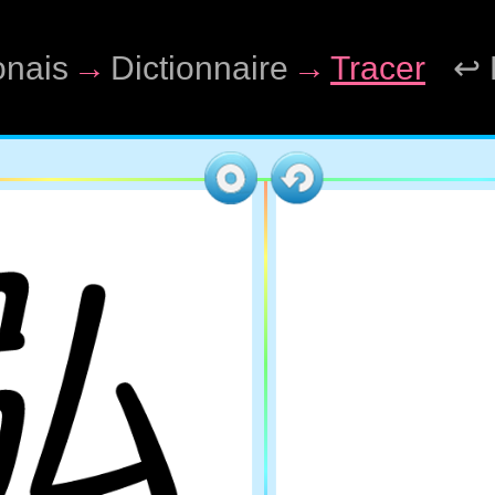
onais
→
Dictionnaire
→
Tracer
↩ 