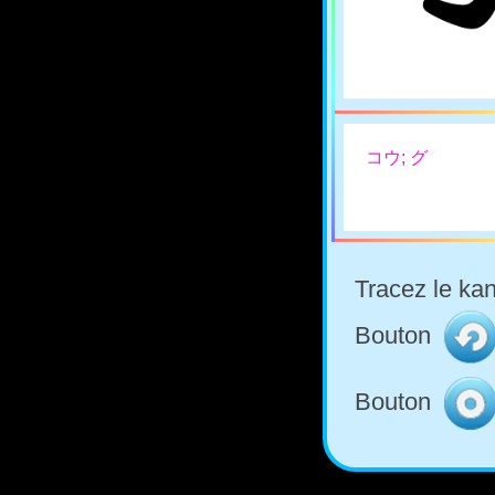
コウ; グ
Tracez le kan
Bouton
Bouton