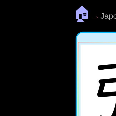
🏠
→
Jap