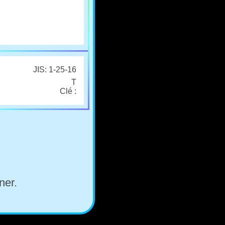
JIS: 1-25-16
T
Clé :
ner.