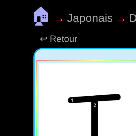
🏠
→
Japonais
→
D
↩ Retour