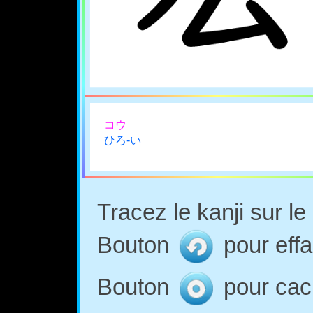
コウ
ひろ-い
Tracez le kanji sur l
Bouton
pour effa
Bouton
pour cach