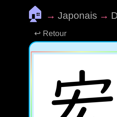
🏠
→
Japonais
→
D
↩ Retour