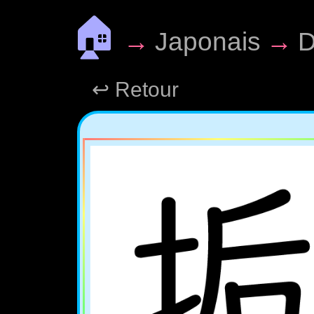
🏠
→
Japonais
→
D
↩ Retour