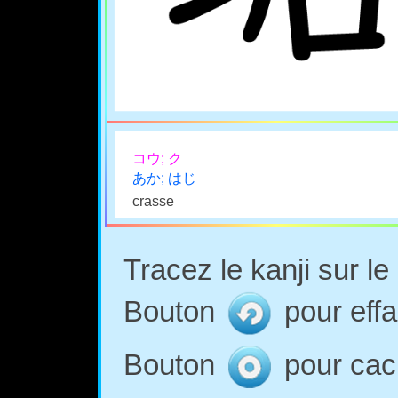
コウ; ク
あか; はじ
crasse
Tracez le kanji sur l
Bouton
pour effa
Bouton
pour cach