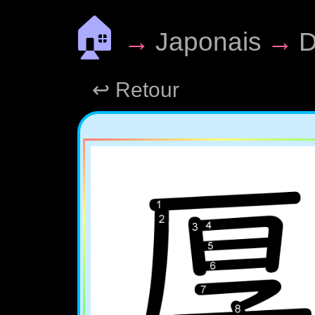
🏠
→
Japonais
→
D
↩ Retour