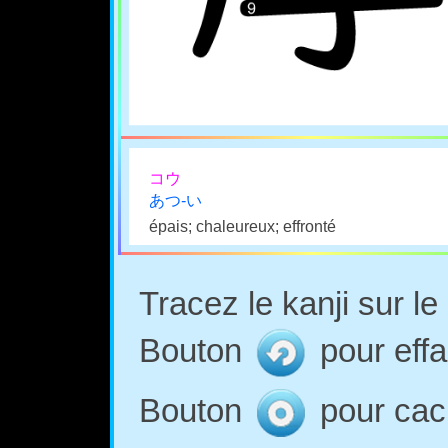
コウ
あつ-い
épais; chaleureux; effronté
Tracez le kanji sur l
Bouton
pour effa
Bouton
pour cach