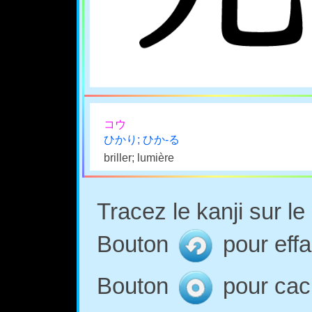
コウ
ひかり; ひか-る
briller; lumière
Tracez le kanji sur l
Bouton
pour effa
Bouton
pour cach