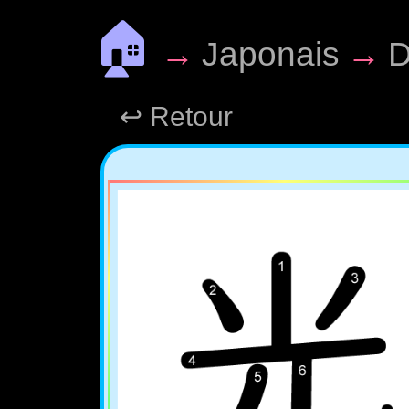
🏠
→
Japonais
→
D
↩ Retour