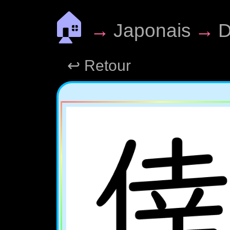
🏠
→
Japonais
→
D
↩ Retour