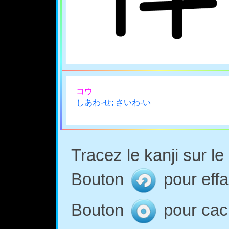
コウ
しあわ-せ; さいわ-い
Tracez le kanji sur l
Bouton
pour effa
Bouton
pour cach