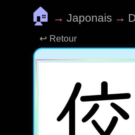
🏠
→
Japonais
→
D
↩ Retour