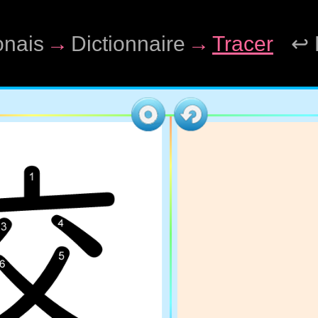
onais
→
Dictionnaire
→
Tracer
↩ 