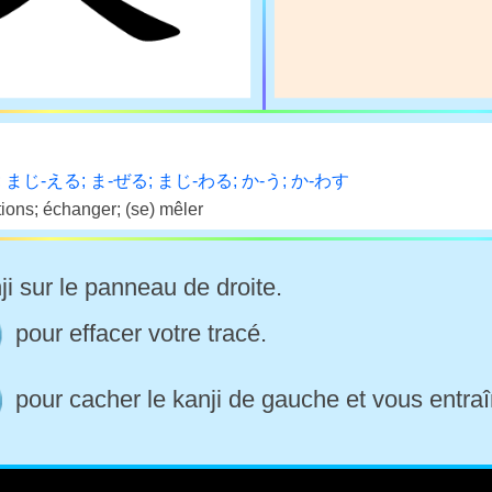
 まじ-える; ま-ぜる; まじ-わる; か-う; か-わす
ations; échanger; (se) mêler
ji sur le panneau de droite.
pour effacer votre tracé.
pour cacher le kanji de gauche et vous entraî