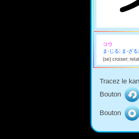
コウ
ま-じる; ま-ざる;
(se) croiser; rel
Tracez le kan
Bouton
Bouton