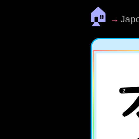
🏠
→
Jap