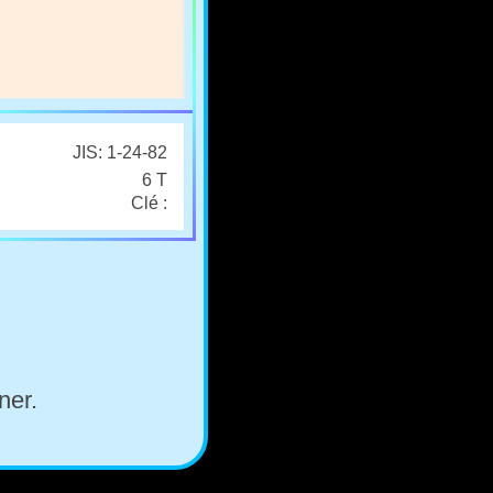
JIS: 1-24-82
6 T
Clé :
ner.