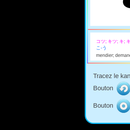
コツ; キツ; キ; 
こ-う
mendier; deman
Tracez le kan
Bouton
Bouton