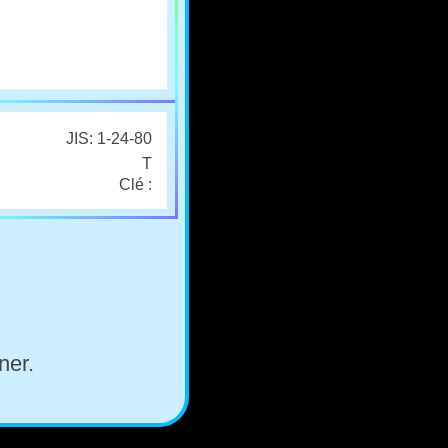
JIS: 1-24-80
T
Clé :
ner.