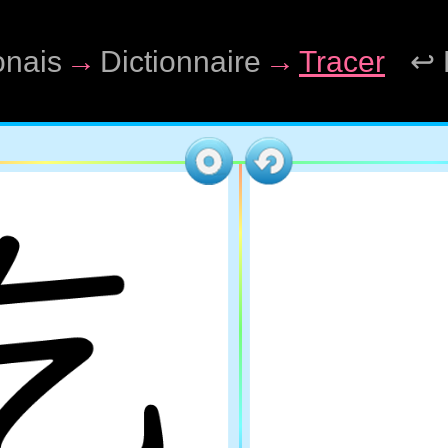
onais
→
Dictionnaire
→
Tracer
↩ 