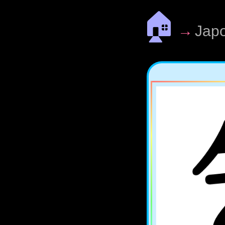
🏠
→
Jap